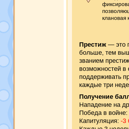
фиксирова
позволяющ
клановая 
Престиж
— это п
больше, тем выш
званием престиж
возможностей в 
поддерживать пр
каждые три неде
Получение балл
Нападение на др
Победа в войне
Капитуляция:
-3
Каждые 3 недел