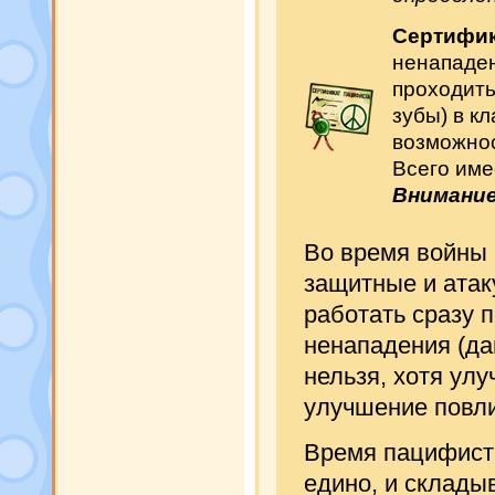
Сертифик
ненападен
проходить
зубы) в к
возможнос
Всего име
Внимани
Во время войны 
защитные и атак
работать сразу 
ненападения (д
нельзя, хотя ул
улучшение повли
Время пацифиста
едино, и склады