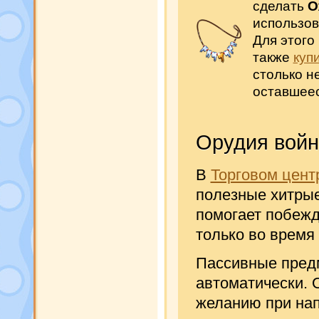
сделать
О
использов
Для этого
также
куп
столько н
оставшеес
Орудия вой
В
Торговом цент
полезные хитрые
помогает побежд
только во время
Пассивные пред
автоматически. 
желанию при нап