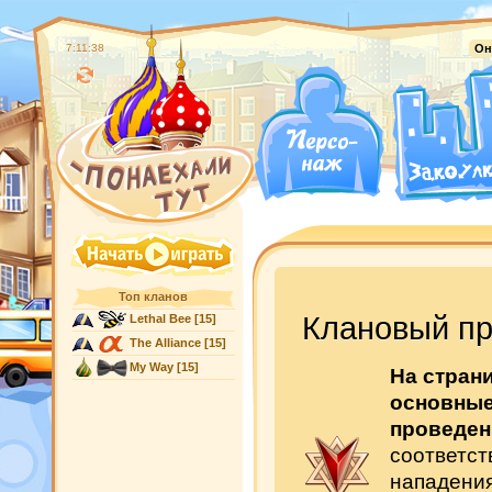
7:11:39
Он
Топ кланов
Клановый п
Lethal Bee
[15]
The Alliance
[15]
My Way
[15]
На стран
основные
проведен
соответс
нападения