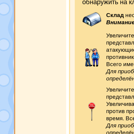
обнаружить на к
Склад
нео
Внимание
Увеличит
представл
атакующие
противнико
Всего име
Для прио
определё
Увеличит
представл
Увеличива
против пр
время. Вс
Для прио
определё