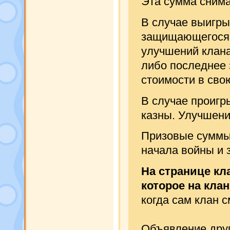
Эта сумма снима
В случае выигры
защищающегося к
улучшений клана
либо последнее 
стоимости в свою
В случае проигр
казны. Улучшени
Призовые суммы 
начала войны и 
На странице кл
которое на кла
когда сам клан с
Объявление дру