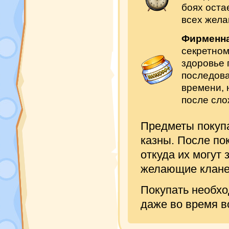
боях оста
всех жела
Фирменна
секретном
здоровье 
последова
времени, 
после сло
Предметы покупа
казны. После по
откуда их могут
желающие клане
Покупать необх
даже во время в