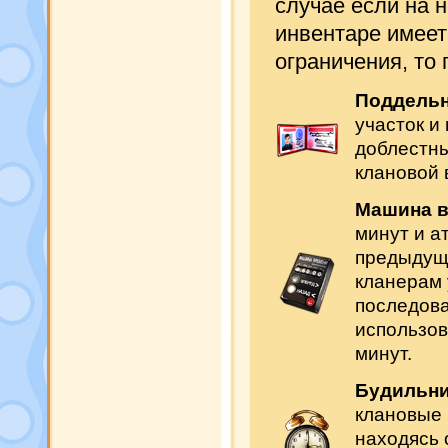
случае если на н
инвентаре имеет
ограничения, то
Поддельн
участок и
доблестны
клановой 
Машина 
минут и а
предыдуще
кланерам 
последова
использов
минут.
Будильн
клановые 
находясь 