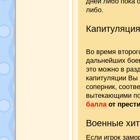
дней либо пока о
либо.
Капитуляци
Во время второг
дальнейших боев
это можно в раз
капитуляции Вы 
соперник, соотв
вытекающими по
балла
от прест
Военные хит
Если игрок замо