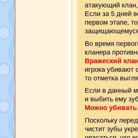
атакующий клан,
Если за 5 дней в
первом этапе, то
защищающемуся 
Во время первог
кланера противн
Вражеский клане
игрока убивают 
то отметка выгля
Если в данный м
и выбить ему зу
Можно убивать 
Поскольку перед
чистит зубы укр
опасаться, что е