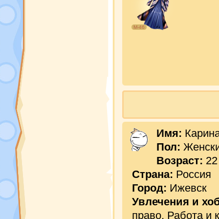
М-46
Имя:
Карин
Пол:
Женск
Возраст:
22
Страна:
Россия
Город:
Ижевск
Увлечения и хо
право, Работа и 