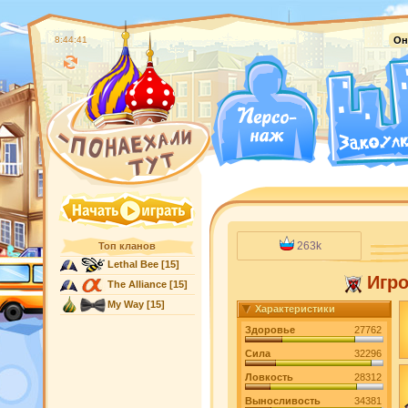
8:44:42
Он
263k
Топ кланов
Lethal Bee
[15]
Игр
The Alliance
[15]
My Way
[15]
Характеристики
Здоровье
27762
Сила
32296
Ловкость
28312
Выносливость
34381