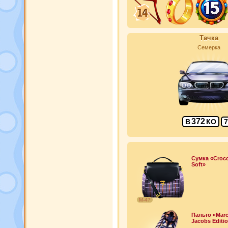
Тачка
Семерка
372
В
КО
7
Сумка «Croc
Soft»
М-47
Пальто «Mar
Jacobs Editi