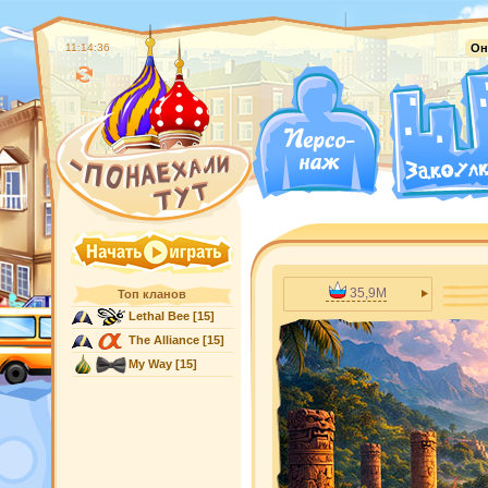
11:14:37
Он
35,9M
Топ кланов
Lethal Bee
[15]
The Alliance
[15]
My Way
[15]