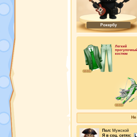
Рокербу
Легкий
прогулочны
костюм
М-60
М-60
Не
Пол:
Мужской
Я в соц. сетях: