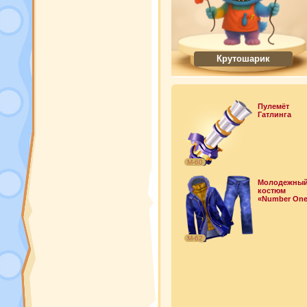
Крутошарик
Пулемёт
Гатлинга
М-60
Молодежны
костюм
«Number One
М-62