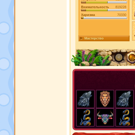
Внимательность
819228
Харизма
70330
Мастерство