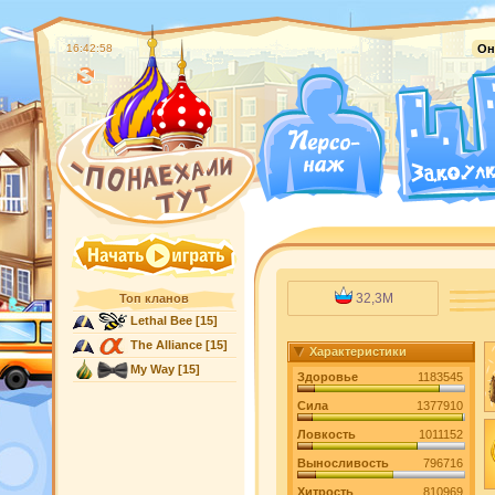
16:42:59
Он
32,3M
Топ кланов
Lethal Bee
[15]
The Alliance
[15]
Характеристики
My Way
[15]
Здоровье
1183545
Сила
1377910
Ловкость
1011152
Выносливость
796716
Хитрость
810969