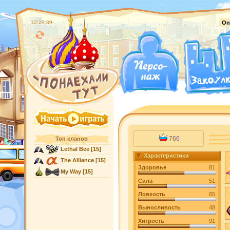
12:29:40
Он
766
Топ кланов
Lethal Bee
[15]
Характеристики
The Alliance
[15]
Здоровье
81
My Way
[15]
Сила
51
Ловкость
65
Выносливость
48
Хитрость
91