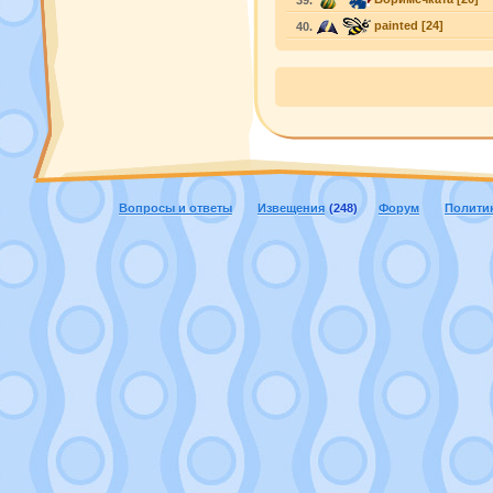
39.
painted
[24]
40.
Вопросы и ответы
Извещения
(248)
Форум
Полити