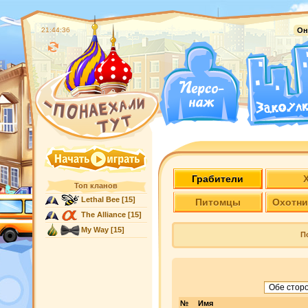
21:44:37
Он
Грабители
Топ кланов
Lethal Bee
[15]
Питомцы
Охотни
The Alliance
[15]
My Way
[15]
П
№
Имя