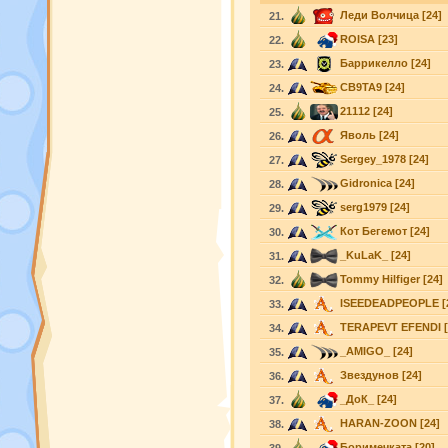
Леди Волчица
[24]
21.
ROISA
[23]
22.
Баррикелло
[24]
23.
CB9TA9
[24]
24.
21112
[24]
25.
Яволь
[24]
26.
Sergey_1978
[24]
27.
Gidronica
[24]
28.
serg1979
[24]
29.
Кот Бегемот
[24]
30.
_KuLaK_
[24]
31.
Tommy Hilfiger
[24]
32.
ISEEDEADPEOPLE
[
33.
TERAPEVT EFENDI
34.
_AMIGO_
[24]
35.
Звездунов
[24]
36.
_ДоК_
[24]
37.
HARAN-ZOON
[24]
38.
Боримечката
[20]